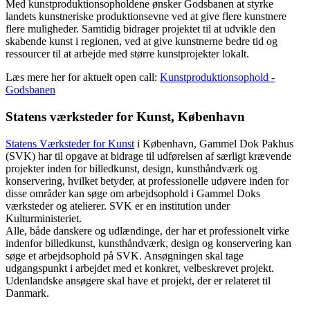
Med kunstproduktionsopholdene ønsker Godsbanen at styrke
landets kunstneriske produktionsevne ved at give flere kunstnere
flere muligheder. Samtidig bidrager projektet til at udvikle den
skabende kunst i regionen, ved at give kunstnerne bedre tid og
ressourcer til at arbejde med større kunstprojekter lokalt.
Læs mere her for aktuelt open call:
Kunstproduktionsophold -
Godsbanen
Statens værksteder for Kunst, København
Statens Værksteder for Kuns
t
i København, Gammel Dok Pakhus
(SVK) har til opgave at bidrage til udførelsen af særligt krævende
projekter inden for billedkunst, design, kunsthåndværk og
konservering, hvilket betyder, at professionelle udøvere inden for
disse områder kan søge om arbejdsophold i Gammel Doks
værksteder og atelierer. SVK er en institution under
Kulturministeriet.
Alle, både danskere og udlændinge, der har et professionelt virke
indenfor billedkunst, kunsthåndværk, design og konservering kan
søge et arbejdsophold på SVK. Ansøgningen skal tage
udgangspunkt i arbejdet med et konkret, velbeskrevet projekt.
Udenlandske ansøgere skal have et projekt, der er relateret til
Danmark.