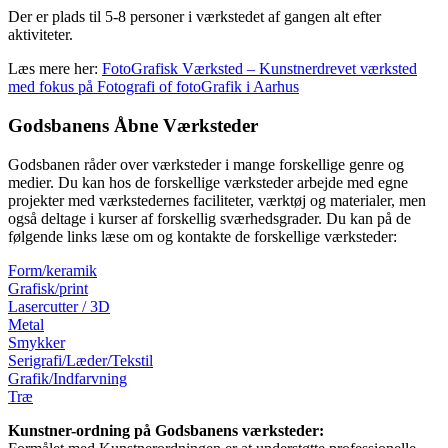
Der er plads til 5-8 personer i værkstedet af gangen alt efter
aktiviteter.
Læs mere her:
FotoGrafisk Værksted – Kunstnerdrevet værksted
med fokus på Fotografi of fotoGrafik i Aarhus
Godsbanens Åbne Værksteder
Godsbanen råder over værksteder i mange forskellige genre og
medier. Du kan hos de forskellige værksteder arbejde med egne
projekter med værkstedernes faciliteter, værktøj og materialer, men
også deltage i kurser af forskellig sværhedsgrader. Du kan på de
følgende links læse om og kontakte de forskellige værksteder:
Form/keramik
G
rafisk/print
Lasercutter / 3D
Metal
Smykker
Serigrafi/Læder/Tekstil
Grafik/Indfarvning
Træ
Kunstner-ordning på Godsbanens værksteder: