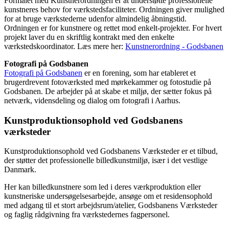
Formålet med Kunstnerordningen er at understøtte professionelle
kunstneres behov for værkstedsfaciliteter. Ordningen giver mulighed
for at bruge værkstederne udenfor almindelig åbningstid.
Ordningen er for kunstnere og rettet mod enkelt-projekter. For hvert
projekt laver du en skriftlig kontrakt med den enkelte
værkstedskoordinator. Læs mere her:
Kunstnerordning - Godsbanen
Fotografi på Godsbanen
Fotografi på Godsbanen
er en forening, som har etableret et
brugerdrevent fotoværksted med mørkekammer og fotostudie på
Godsbanen. De arbejder på at skabe et miljø, der sætter fokus på
netværk, vidensdeling og dialog om fotografi i Aarhus.
Kunstproduktionsophold ved Godsbanens
værksteder
Kunstproduktionsophold ved Godsbanens Værksteder er et tilbud,
der støtter det professionelle billedkunstmiljø, især i det vestlige
Danmark.
Her kan billedkunstnere som led i deres værkproduktion eller
kunstneriske undersøgelsesarbejde, ansøge om et residensophold
med adgang til et stort arbejdsrum/atelier, Godsbanens Værksteder
og faglig rådgivning fra værkstedernes fagpersonel.