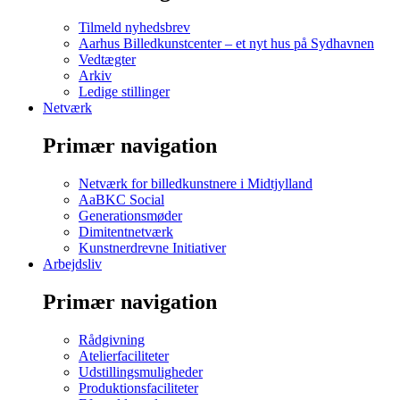
Tilmeld nyhedsbrev
Aarhus Billedkunstcenter – et nyt hus på Sydhavnen
Vedtægter
Arkiv
Ledige stillinger
Netværk
Primær navigation
Netværk for billedkunstnere i Midtjylland
AaBKC Social
Generationsmøder
Dimitentnetværk
Kunstnerdrevne Initiativer
Arbejdsliv
Primær navigation
Rådgivning
Atelierfaciliteter
Udstillingsmuligheder
Produktionsfaciliteter