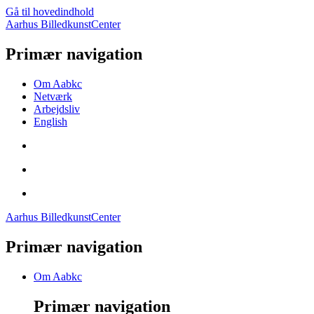
Gå til hovedindhold
Aarhus BilledkunstCenter
Primær navigation
Om Aabkc
Netværk
Arbejdsliv
English
Aarhus BilledkunstCenter
Primær navigation
Om Aabkc
Primær navigation