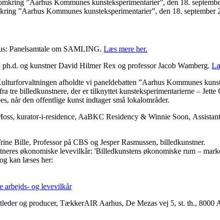
kring ”Aarhus Kommunes kunsteksperimentarier”, den 18. september 
rhus: Panelsamtale om SAMLING.
Læs mere her.
d ph.d. og kunstner David Hilmer Rex og professor Jacob Wamberg.
Læ
ulturforvaltningen afholdte vi paneldebatten ”Aarhus Kommunes kunsteks
tre billedkunstnere, der er tilknyttet kunsteksperimentarierne – Jette
es, når den offentlige kunst indtager små lokalområder.
oss, kurator-i-residence, AaBKC Residency & Winnie Soon, Assistant P
ne Bille, Professor på CBS og Jesper Rasmussen, billedkunstner.
stneres økonomiske levevilkår: 'Billedkunstens økonomiske rum – marked
 og kan læses her:
arbejds- og levevilkår
tleder og producer, TækkerAIR Aarhus, De Mezas vej 5, st. th., 8000 