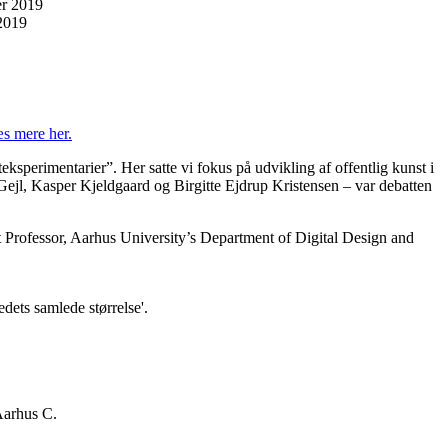
2019
s mere her.
perimentarier”. Her satte vi fokus på udvikling af offentlig kunst i
 Gejl, Kasper Kjeldgaard og Birgitte Ejdrup Kristensen – var debatten
rofessor, Aarhus University’s Department of Digital Design and
ets samlede størrelse'.
Aarhus C.