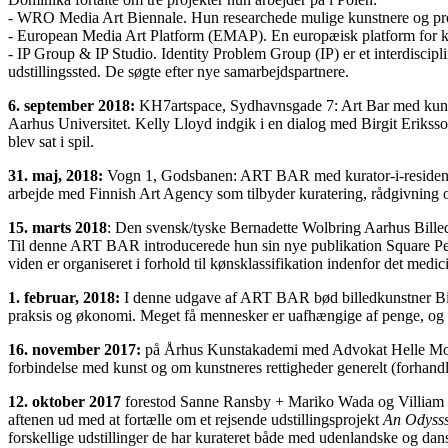
- WRO Media Art Biennale. Hun researchede mulige kunstnere og proje
- European Media Art Platform (EMAP). En europæisk platform for kun
- IP Group & IP Studio. Identity Problem Group (IP) er et interdiscipl
udstillingssted. De søgte efter nye samarbejdspartnere.
6. september 2018:
KH7artspace, Sydhavnsgade 7: Art Bar med kunstn
Aarhus Universitet. Kelly Lloyd indgik i en dialog med Birgit Eriksso
blev sat i spil.
31. maj, 2018:
Vogn 1, Godsbanen: ART BAR med kurator-i-residence L
arbejde med Finnish Art Agency som tilbyder kuratering, rådgivning og
15. marts 2018
: Den svensk/tyske Bernadette Wolbring Aarhus Bille
Til denne ART BAR introducerede hun sin nye publikation Square Pe
viden er organiseret i forhold til kønsklassifikation indenfor det medici
1. februar, 2018:
I denne udgave af ART BAR bød billedkunstner Birgit
praksis og økonomi. Meget få mennesker er uafhængige af penge, og pe
16. november 2017:
på Århus Kunstakademi med Advokat Helle Moale
forbindelse med kunst og om kunstneres rettigheder generelt (forhandl
12. oktober 2017
forestod Sanne Ransby + Mariko Wada og Villiam 
aftenen ud med at fortælle om et rejsende udstillingsprojekt
An Odyss
forskellige udstillinger de har kurateret både med udenlandske og dan