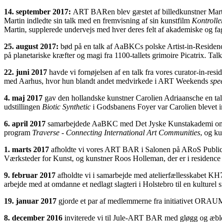
14. september 2017:
ART BARen blev gæstet af billedkunstner Mart
Martin indledte sin talk med en fremvisning af sin kunstfilm
Kontroller
Martin, supplerede undervejs med hver deres felt af akademiske og fagli
25. august 2017:
bød på en talk af AaBKCs polske Artist-in-Residenc
på
planetariske kræfter og magi fra 1100-tallets grimoire Picatrix
.
Talk
22. juni 2017
havde vi fornøjelsen af en talk fra vores curator-in-res
med Aarhus, hvor hun blandt andet medvirkede i ART Weekends
spe
4. maj 2017
gav den hollandske kunstner Carolien Adriaansche en tal
udstillingen
Biotic Synthetic
i Godsbanens Foyer var Carolien blevet inv
6. april 2017
samarbejdede AaBKC med Det Jyske Kunstakademi om en 
program
Traverse - Connecting International Art Communities
, og k
1. marts 2017
afholdte vi vores ART BAR i Salonen på ARoS Public. A
Værksteder for Kunst, og kunstner Roos Holleman, der er i reside
9. februar 2017
afholdte vi i samarbejde med atelierfællesskabet KH
arbejde med at omdanne et nedlagt slagteri i Holstebro til en kulturel 
19. januar 2017
gjorde et par af medlemmerne fra initiativet ORAUM o
8. december 2016
inviterede vi til Jule-ART BAR med gløgg og æblesk