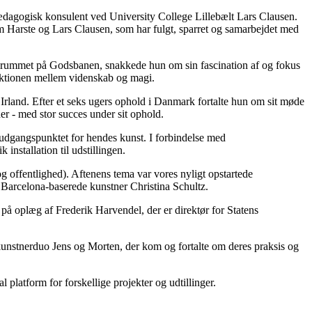
gogisk konsulent ved University College Lillebælt Lars Clausen.
m Harste og Lars Clausen, som har fulgt, sparret og samarbejdet med
emrummet på Godsbanen, snakkede hun om sin fascination af og fokus
inktionen mellem videnskab og magi.
, Irland. Efter et seks ugers ophold i Danmark fortalte hun om sit møde
r - med stor succes under sit ophold.
udgangspunktet for hendes kunst. I forbindelse med
installation til udstillingen.
fentlighed). Aftenens tema var vores nyligt opstartede
Barcelona-baserede kunstner Christina Schultz.
 oplæg af Frederik Harvendel, der er direktør for Statens
unstnerduo Jens og Morten, der kom og fortalte om deres praksis og
platform for forskellige projekter og udtillinger.