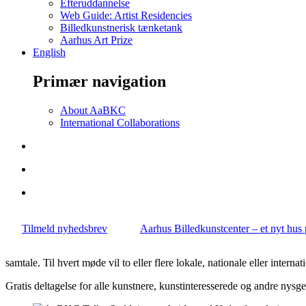
Efteruddannelse
Web Guide: Artist Residencies
Billedkunstnerisk tænketank
Aarhus Art Prize
English
Primær navigation
About AaBKC
International Collaborations
Tilmeld nyhedsbrev
Aarhus Billedkunstcenter – et nyt hu
samtale. Til hvert møde vil to eller flere lokale, nationale eller intern
Gratis deltagelse for alle kunstnere, kunstinteresserede og andre nysge