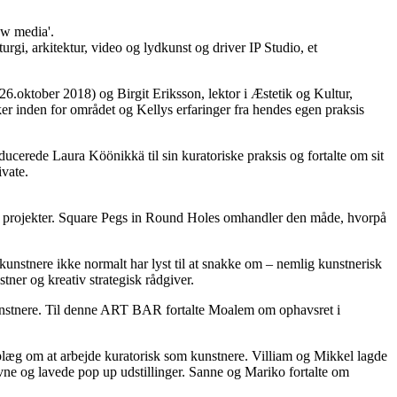
ew media'.
rgi, arkitektur, video og lydkunst og driver IP Studio, et
oktober 2018) og Birgit Eriksson, lektor i Æstetik og Kultur,
ker inden for området og Kellys erfaringer fra hendes egen praksis
erede Laura Köönikkä til sin kuratoriske praksis og fortalte om sit
ivate.
 projekter. Square Pegs in Round Holes omhandler den måde, hvorpå
unstnere ikke normalt har lyst til at snakke om – nemlig kunstnerisk
ner og kreativ strategisk rådgiver.
nstnere. Til denne ART BAR fortalte Moalem om ophavsret i
 om at arbejde kuratorisk som kunstnere. Villiam og Mikkel lagde
havne og lavede pop up udstillinger. Sanne og Mariko fortalte om