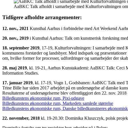
AaBKC Talk afholdt i samarbejde med Kulturforvaltningen om
Tidligere afholdte arrangementer:
12. nov., 2021
Kunsthal Aarhus i forbindelse med Art Weekend Aa
20. nov., 2019
i Kunsthal Aarhus: Talk om kunstnerisk forskning me
18. september 2019
, 17-19, Kulturforvaltningen: I samarbejde med K
kommunens forstæder og landsbyer. Med indspark og præsentationer fra 
om, hvilke former for processer, udfordringer og samarbejder der skab
28. maj 2019
, kl. 19-21, Aarhus Kunstakademi: AaBKC Talk: Ceci M
Information Studies.
17. januar 2019
, kl. 17-19, Vogn 1, Godsbanen: AaBKC Talk med Tri
Trine Bille har siden 2017 arbejdet på en undersøgelse af danske kun
Resultaterne af undersøgelserne blev offentliggjort den 22. nov. 2018
Billedkunstens økonomiske rum, Pixi-udgave
Billedkunstens økonomiske rum, Markedets samlede størrelse
Billedkunstens økonomiske rum, Danske billedkunstneres økonomiske 
22. november, 2018
kl. 19-20.30: Dominika Kluszczyk, polsk projek
Dominika fortalte om tre projekter hun arbejder på i Polen: