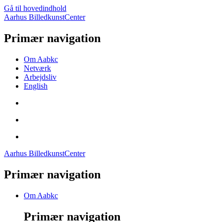
Gå til hovedindhold
Aarhus BilledkunstCenter
Primær navigation
Om Aabkc
Netværk
Arbejdsliv
English
Aarhus BilledkunstCenter
Primær navigation
Om Aabkc
Primær navigation