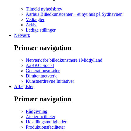
Tilmeld nyhedsbrev
Aarhus Billedkunstcenter – et nyt hus på Sydhavnen
Vedtægter
Arkiv
Ledige stillinger
Netværk
Primær navigation
Netværk for billedkunstnere i Midtjylland
AaBKC Social
Generationsmøder
Dimitentnetværk
Kunstnerdrevne Initiativer
Arbejdsliv
Primær navigation
Rådgivning
Atelierfaciliteter
Udstillingsmuligheder
Produktionsfaciliteter