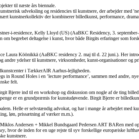
kter til næste års biennale.
stnerisk udveksling og residencies til kunstnere, der arbejder med 'n
inært kunstnerkollektiv der kombinerer billedkunst, performance, dramatu
er-i-residence, Kelly Lloyd (US) (AaBKC Residency, 3. september-26.
n om begrebet deltagelse i kunst, hvor både Birgits erfaringer som fors
aura Köönikkä (AaBKC residency 2. maj til d. 22 juni.). Her introduc
 andre ydelser til kunstnere, virksomheder, kunst-organisationer og pr
dkunstcenter i TækkerAIR Aarhus-lejligheden.
gs in Round Holes i en ’lecture performance’, sammen med andre, nye
nske felt.
 Bjerre ind til en workshop og diskussion om nogle af de ting billedk
nge er en grundpræmis for kunstudøvende. Birgit Bjerre er billedkunst
m. Helle er selvstændig advokat, og har i mange år arbejdet med ku
ing, løn, prissætning af værker m.m.).
Miklos Andersen + Mikkel Bundsgaard Pedersen ART BARen med oplæg
sey
, hvor de inden for en uge rejste til syv forskellige europæiske luft
ske kunstnere.