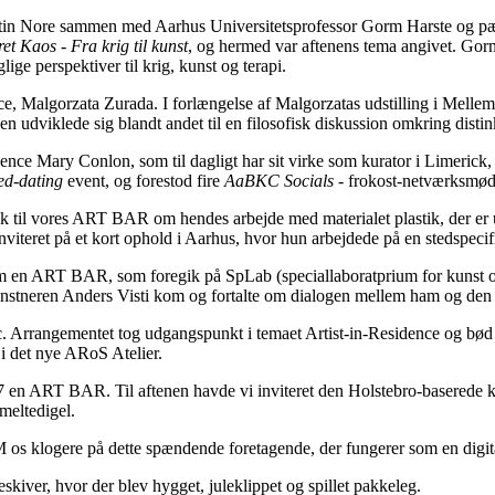
in Nore sammen med Aarhus Universitetsprofessor Gorm Harste og pæda
et Kaos - Fra krig til kunst
, og hermed var aftenens tema angivet. Gor
ge perspektiver til krig, kunst og terapi.
e, Malgorzata Zurada. I forlængelse af Malgorzatas udstilling i Mell
en udviklede sig blandt andet til en filosofisk diskussion omkring dist
idence Mary Conlon, som til dagligt har sit virke som kurator i Limerick
ed-dating
event, og forestod fire
AaBKC Socials
- frokost-netværksmøde
k til vores ART BAR om hendes arbejde med materialet plastik, der er 
iteret på et kort ophold i Aarhus, hvor hun arbejdede på en stedspecifik 
ART BAR, som foregik på SpLab (speciallaboratprium for kunst og of
unstneren Anders Visti kom og fortalte om dialogen mellem ham og den 
rrangementet tog udgangspunkt i temaet Artist-in-Residence og bød på
nce i det nye ARoS Atelier.
7 en ART BAR. Til aftenen havde vi inviteret den Holstebro-baserede k
smeltedigel.
s klogere på dette spændende foretagende, der fungerer som en digital 
iver, hvor der blev hygget, juleklippet og spillet pakkeleg.