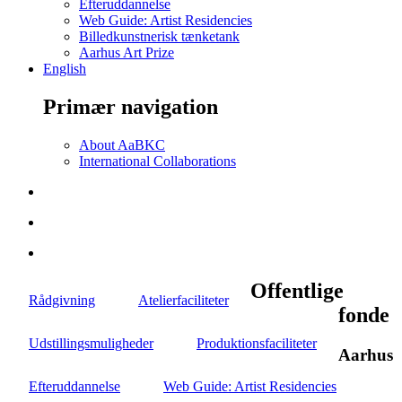
Efteruddannelse
Web Guide: Artist Residencies
Billedkunstnerisk tænketank
Aarhus Art Prize
English
Primær navigation
About AaBKC
International Collaborations
Offentlige
Rådgivning
Atelierfaciliteter
fonde
Udstillingsmuligheder
Produktionsfaciliteter
Aarhus
Efteruddannelse
Web Guide: Artist Residencies