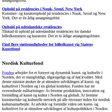
ansøgningsfrist.
Ophold på residencies i Nuuk, Seoul, New York
Kunstner- og kuratorophold på residencies i Nuuk, Seoul og New
York. Der er én årlig ansøgningsfrist.
Ophold på udenlandske residencies
Tilskud til ophold på udenlandske residencies for danske
billedkunstnere og kuratorer. Der er to årlige ansøgningsfrister.
Find flere støttemuligheder for billedkunst via Statens
Kunstfond
Nordisk Kulturfond
Fonden
arbejder for et fornyet og dynamisk kunst- og kulturliv i
Norden, der er mangfoldigt, tilgængeligt og af høj kvalitet. Med
denne mission ønsker de at stimulere udviklingen af kunst- og
kulturlivet i Norden og i en global kontekst. Fonden har tre
overordnede målsætninger: At fremme produktion, innovation og
formidling af kunst og kultur i Norden og globalt. At fremme
kunstneriske og kulturelle netværk på alle niveauer inden for nordisk
kultursamarbejde. At udvikle og formidle viden om kunst- og
kulturlivet for at stimulere udviklingen af kulturpolitikken i Norden.