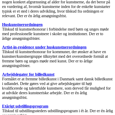
nogen konkret afgrænsning af alder for kunstnerne, da det beror på
en vurdering af, hvornår kunstnerne inden for de enkelte kunstarter
typisk er et sted i deres udvikling, hvor tilskud fra ordningen er
relevant. Der er én årlig ansøgningsfrist.
Huskunstnerordningen
Tilskud til kunstnerhonorar i forbindelse med børn og unges møde
med professionelle kunstnere i skoler og institutioner. Der er to
årlige ansøgningsfrister.
Artist-in-residence under huskunstnerordningen
Tilskud til kunstnerhonorar for kommuner, der ønsker at have en
kunstner/kunstnergruppe tilknyttet med det overordnede formål at
fremme børn og unges møde med kunst. Der er to årlige
ansøgningsfrister.
Arbejdslegater for billedkunst
Formålet er at fremme billedkunst i Danmark samt dansk billedkunst
i udlandet. Dette gøres ved at give arbejdslegater til højt
kvalificerede og talentfulde kunstnere, som derved får mulighed for
at udvikle deres kunstneriske arbejde. Der er én årlig
ansøgningsfrist.
Etårigt udstillingsprogram
Tilskud til udstillingssteders udstillingsprogram i ét år. Der er én årlig