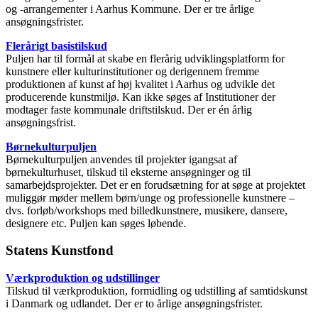
og -arrangementer i Aarhus Kommune. Der er tre årlige
ansøgningsfrister.
Flerårigt basistilskud
Puljen har til formål at skabe en flerårig udviklingsplatform for
kunstnere eller kulturinstitutioner og derigennem fremme
produktionen af kunst af høj kvalitet i Aarhus og udvikle det
producerende kunstmiljø. Kan ikke søges af Institutioner der
modtager faste kommunale driftstilskud. Der er én årlig
ansøgningsfrist.
Børnekulturpuljen
Børnekulturpuljen anvendes til projekter igangsat af
børnekulturhuset, tilskud til eksterne ansøgninger og til
samarbejdsprojekter. Det er en forudsætning for at søge at projektet
muliggør møder mellem børn/unge og professionelle kunstnere –
dvs. forløb/workshops med billedkunstnere, musikere, dansere,
designere etc. Puljen kan søges løbende.
Statens Kunstfond
Værkproduktion og udstillinger
Tilskud til værkproduktion, formidling og udstilling af samtidskunst
i Danmark og udlandet. Der er to årlige ansøgningsfrister.