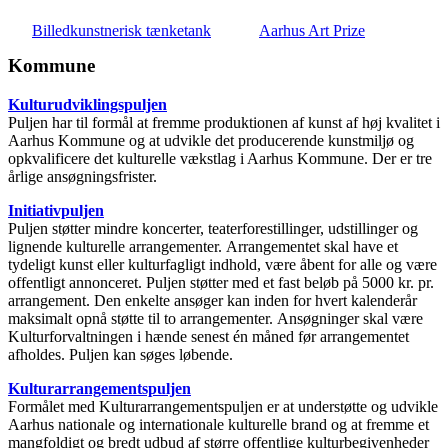
Billedkunstnerisk tænketank
Aarhus Art Prize
Kommune
Kulturudviklingspuljen
Puljen har til formål at fremme produktionen af kunst af høj kvalitet i
Aarhus Kommune og at udvikle det producerende kunstmiljø og
opkvalificere det kulturelle vækstlag i Aarhus Kommune. Der er tre
årlige ansøgningsfrister.
Initiativpuljen
Puljen støtter mindre koncerter, teaterforestillinger, udstillinger og
lignende kulturelle arrangementer. Arrangementet skal have et
tydeligt kunst eller kulturfagligt indhold, være åbent for alle og være
offentligt annonceret. Puljen støtter med et fast beløb på 5000 kr. pr.
arrangement. Den enkelte ansøger kan inden for hvert kalenderår
maksimalt opnå støtte til to arrangementer. Ansøgninger skal være
Kulturforvaltningen i hænde senest én måned før arrangementet
afholdes. Puljen kan søges løbende.
Kulturarrangementspuljen
Formålet med Kulturarrangementspuljen er at understøtte og udvikle
Aarhus nationale og internationale kulturelle brand og at fremme et
mangfoldigt og bredt udbud af større offentlige kulturbegivenheder