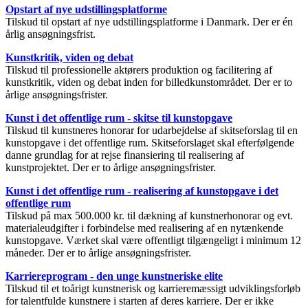
Opstart af nye udstillingsplatforme
Tilskud til opstart af nye udstillingsplatforme i Danmark. Der er én
årlig ansøgningsfrist.
Kunstkritik, viden og debat
Tilskud til professionelle aktørers produktion og facilitering af
kunstkritik, viden og debat inden for billedkunstområdet. Der er to
årlige ansøgningsfrister.
Kunst i det offentlige rum - skitse til kunstopgave
Tilskud til kunstneres honorar for udarbejdelse af skitseforslag til en
kunstopgave i det offentlige rum. Skitseforslaget skal efterfølgende
danne grundlag for at rejse finansiering til realisering af
kunstprojektet. Der er to årlige ansøgningsfrister.
Kunst i det offentlige rum - realisering af kunstopgave i det
offentlige rum
Tilskud på max 500.000 kr. til dækning af kunstnerhonorar og evt.
materialeudgifter i forbindelse med realisering af en nytænkende
kunstopgave. Værket skal være offentligt tilgængeligt i minimum 12
måneder. Der er to årlige ansøgningsfrister.
Karriereprogram - den unge kunstneriske elite
Tilskud til et toårigt kunstnerisk og karrieremæssigt udviklingsforløb
for talentfulde kunstnere i starten af deres karriere. Der er ikke