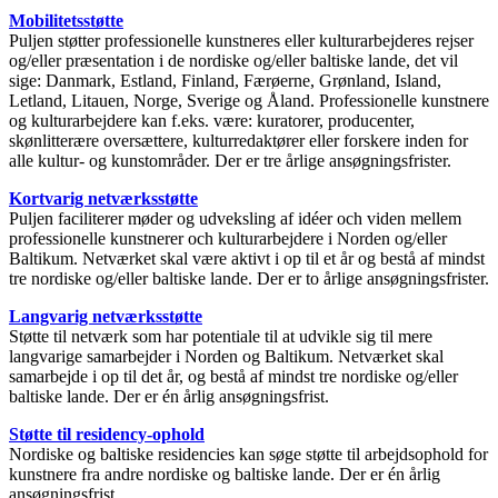
Mobilitetsstøtte
Puljen støtter professionelle kunstneres eller kulturarbejderes rejser
og/eller præsentation i de nordiske og/eller baltiske lande, det vil
sige: Danmark, Estland, Finland, Færøerne, Grønland, Island,
Letland, Litauen, Norge, Sverige og Åland. Professionelle kunstnere
og kulturarbejdere kan f.eks. være: kuratorer, producenter,
skønlitterære oversættere, kulturredaktører eller forskere inden for
alle kultur- og kunstområder. Der er tre årlige ansøgningsfrister.
Kortvarig netværksstøtte
Puljen faciliterer møder og udveksling af idéer och viden mellem
professionelle kunstnerer och kulturarbejdere i Norden og/eller
Baltikum. Netværket skal være aktivt i op til et år og bestå af mindst
tre nordiske og/eller baltiske lande. Der er to årlige ansøgningsfrister.
Langvarig netværksstøtte
Støtte til netværk som har potentiale til at udvikle sig til mere
langvarige samarbejder i Norden og Baltikum. Netværket skal
samarbejde i op til det år, og bestå af mindst tre nordiske og/eller
baltiske lande. Der er én årlig ansøgningsfrist.
Støtte til residency-ophold
Nordiske og baltiske residencies kan søge støtte til arbejdsophold for
kunstnere fra andre nordiske og baltiske lande. Der er én årlig
ansøgningsfrist.