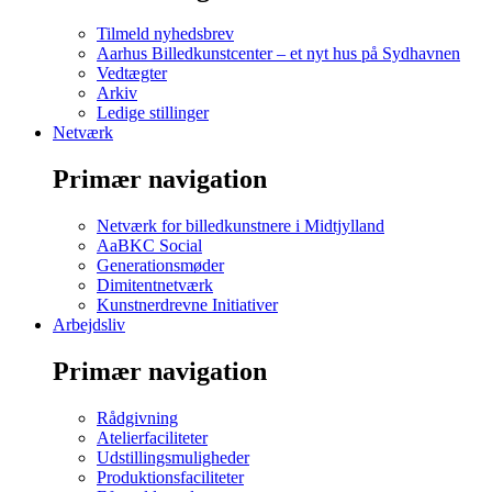
Tilmeld nyhedsbrev
Aarhus Billedkunstcenter – et nyt hus på Sydhavnen
Vedtægter
Arkiv
Ledige stillinger
Netværk
Primær navigation
Netværk for billedkunstnere i Midtjylland
AaBKC Social
Generationsmøder
Dimitentnetværk
Kunstnerdrevne Initiativer
Arbejdsliv
Primær navigation
Rådgivning
Atelierfaciliteter
Udstillingsmuligheder
Produktionsfaciliteter