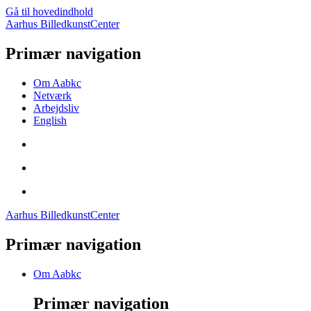
Gå til hovedindhold
Aarhus BilledkunstCenter
Primær navigation
Om Aabkc
Netværk
Arbejdsliv
English
Aarhus BilledkunstCenter
Primær navigation
Om Aabkc
Primær navigation