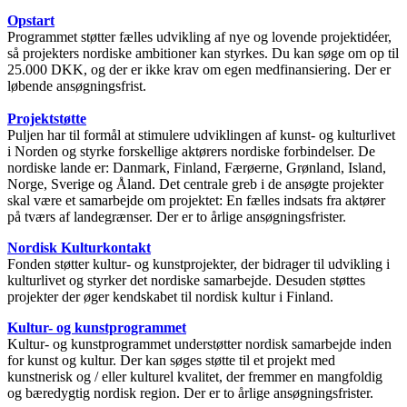
Opstart
Programmet støtter fælles udvikling af nye og lovende projektidéer,
så projekters nordiske ambitioner kan styrkes. Du kan søge om op til
25.000 DKK, og der er ikke krav om egen medfinansiering. Der er
løbende ansøgningsfrist.
Projektstøtte
Puljen har til formål at stimulere udviklingen af kunst- og kulturlivet
i Norden og styrke forskellige aktørers nordiske forbindelser. De
nordiske lande er: Danmark, Finland, Færøerne, Grønland, Island,
Norge, Sverige og Åland. Det centrale greb i de ansøgte projekter
skal være et samarbejde om projektet: En fælles indsats fra aktører
på tværs af landegrænser. Der er to årlige ansøgningsfrister.
Nordisk Kulturkontakt
Fonden støtter kultur- og kunstprojekter, der bidrager til udvikling i
kulturlivet og styrker det nordiske samarbejde. Desuden støttes
projekter der øger kendskabet til nordisk kultur i Finland.
Kultur- og kunstprogrammet
Kultur- og kunstprogrammet understøtter nordisk samarbejde inden
for kunst og kultur. Der kan søges støtte til et projekt med
kunstnerisk og / eller kulturel kvalitet, der fremmer en mangfoldig
og bæredygtig nordisk region. Der er to årlige ansøgningsfrister.