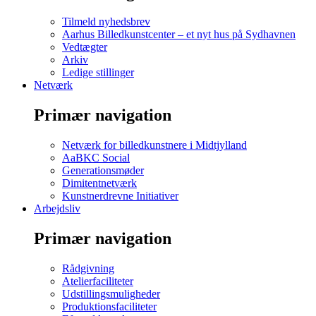
Tilmeld nyhedsbrev
Aarhus Billedkunstcenter – et nyt hus på Sydhavnen
Vedtægter
Arkiv
Ledige stillinger
Netværk
Primær navigation
Netværk for billedkunstnere i Midtjylland
AaBKC Social
Generationsmøder
Dimitentnetværk
Kunstnerdrevne Initiativer
Arbejdsliv
Primær navigation
Rådgivning
Atelierfaciliteter
Udstillingsmuligheder
Produktionsfaciliteter