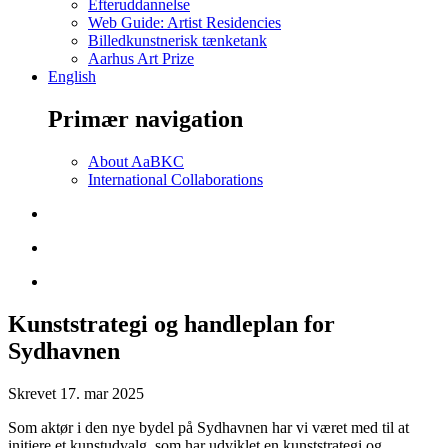
Efteruddannelse
Web Guide: Artist Residencies
Billedkunstnerisk tænketank
Aarhus Art Prize
English
Primær navigation
About AaBKC
International Collaborations
Kunststrategi og handleplan for
Sydhavnen
Skrevet
17. mar 2025
Som aktør i den nye bydel på Sydhavnen har vi været med til at
initiere et kunstudvalg, som har udviklet en kunststrategi og