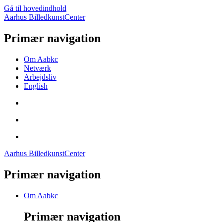
Gå til hovedindhold
Aarhus BilledkunstCenter
Primær navigation
Om Aabkc
Netværk
Arbejdsliv
English
Aarhus BilledkunstCenter
Primær navigation
Om Aabkc
Primær navigation