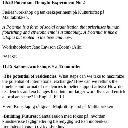
10:20 Potentian Thought Experiment No 2
Fælles workshop og tankeeksperiment på Kulturloftet på
Maltfabrikken,
A Potentia is a form of social organisation that prioritises human
flourishing and environmental sustainability. A Potentia is like a
Utopia but rooted in the here and now.
Workshopleder: Jane Lawson (Zoom) (Alle)
PAUSE
11.15 Saloner/workshops // á 45 minutter
-The potential of residencies.
What steps can we take to maximize
the potential of international exchange? How can we rethink the
timeline and format of residencies to better support artists? How do
residencies and exchanges feed into our larger work lives and enrich
a local art scene? In English FULL
Vært: Kunstfaglig rådgiver, Majbritt Løland
på Maltfabrikken
-Building Futures:
Samtalesalon med fokus på, hvordan
kunstneriske fagligheder og bæredygtighed kan indtænkes i
fremtidens byggeri og byudvikling