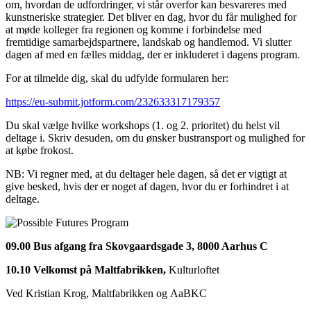
om, hvordan de udfordringer, vi står overfor kan besvareres med
kunstneriske strategier. Det bliver en dag, hvor du får mulighed for
at møde kolleger fra regionen og komme i forbindelse med
fremtidige samarbejdspartnere, landskab og handlemod. Vi slutter
dagen af med en fælles middag, der er inkluderet i dagens program.
For at tilmelde dig, skal du udfylde formularen her:
https://eu-submit.jotform.com/232633317179357
Du skal vælge hvilke workshops (1. og 2. prioritet) du helst vil
deltage i. Skriv desuden, om du ønsker bustransport og mulighed for
at købe frokost.
NB: Vi regner med, at du deltager hele dagen, så det er vigtigt at
give besked, hvis der er noget af dagen, hvor du er forhindret i at
deltage.
09.00 Bus afgang fra Skovgaardsgade 3, 8000 Aarhus C
10.10 Velkomst på Maltfabrikken,
Kulturloftet
Ved Kristian Krog, Maltfabrikken og AaBKC