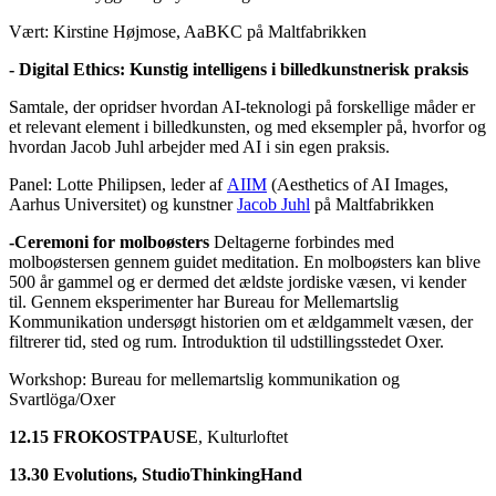
Vært: Kirstine Højmose, AaBKC
på Maltfabrikken
- Digital Ethics
: Kunstig intelligens i billedkunstnerisk praksis
Samtale, der opridser hvordan AI-teknologi på forskellige måder er
et relevant element i billedkunsten, og med eksempler på, hvorfor og
hvordan Jacob Juhl arbejder med AI i sin egen praksis.
Panel: Lotte Philipsen, leder af
AIIM
(Aesthetics of AI Images,
Aarhus Universitet) og kunstner
Jacob Juhl
på Maltfabrikken
-Ceremoni for molboøsters
Deltagerne forbindes med
molboøstersen gennem guidet meditation. En molboøsters kan blive
500 år gammel og er dermed det ældste jordiske væsen, vi kender
til. Gennem eksperimenter har Bureau for Mellemartslig
Kommunikation undersøgt historien om et ældgammelt væsen, der
filtrerer tid, sted og rum. Introduktion til udstillingsstedet Oxer.
W
orkshop:
Bureau for mellemartslig kommunikation og
Svartlöga/Oxer
12.15 FROKOSTPAUSE
,
Kulturloftet
13.30 Evolutions, StudioThinkingHand