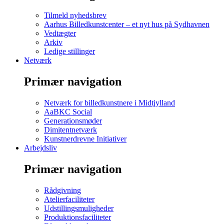
Tilmeld nyhedsbrev
Aarhus Billedkunstcenter – et nyt hus på Sydhavnen
Vedtægter
Arkiv
Ledige stillinger
Netværk
Primær navigation
Netværk for billedkunstnere i Midtjylland
AaBKC Social
Generationsmøder
Dimitentnetværk
Kunstnerdrevne Initiativer
Arbejdsliv
Primær navigation
Rådgivning
Atelierfaciliteter
Udstillingsmuligheder
Produktionsfaciliteter