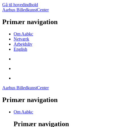
Gå til hovedindhold
Aarhus BilledkunstCenter
Primær navigation
Om Aabkc
Netværk
Arbejdsliv
English
Aarhus BilledkunstCenter
Primær navigation
Om Aabkc
Primær navigation