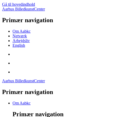
Gå til hovedindhold
Aarhus BilledkunstCenter
Primær navigation
Om Aabkc
Netværk
Arbejdsliv
English
Aarhus BilledkunstCenter
Primær navigation
Om Aabkc
Primær navigation