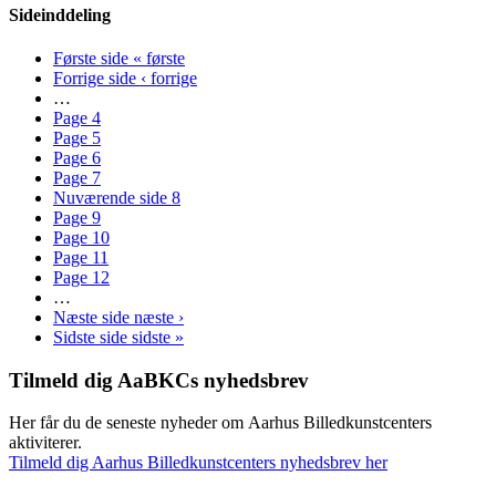
Sideinddeling
Første side
« første
Forrige side
‹ forrige
…
Page
4
Page
5
Page
6
Page
7
Nuværende side
8
Page
9
Page
10
Page
11
Page
12
…
Næste side
næste ›
Sidste side
sidste »
Tilmeld dig AaBKCs nyhedsbrev
Her får du de seneste nyheder om Aarhus Billedkunstcenters
aktiviterer.
Tilmeld dig Aarhus Billedkunstcenters nyhedsbrev her