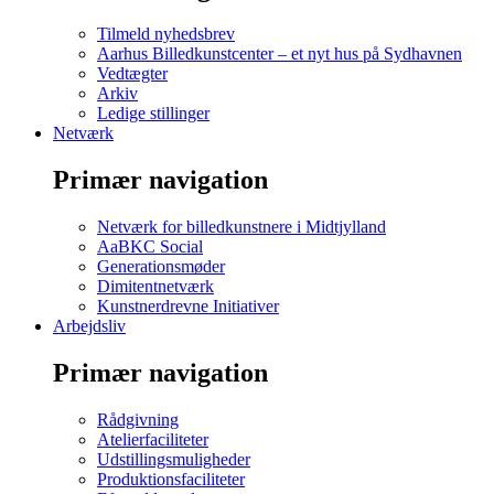
Tilmeld nyhedsbrev
Aarhus Billedkunstcenter – et nyt hus på Sydhavnen
Vedtægter
Arkiv
Ledige stillinger
Netværk
Primær navigation
Netværk for billedkunstnere i Midtjylland
AaBKC Social
Generationsmøder
Dimitentnetværk
Kunstnerdrevne Initiativer
Arbejdsliv
Primær navigation
Rådgivning
Atelierfaciliteter
Udstillingsmuligheder
Produktionsfaciliteter