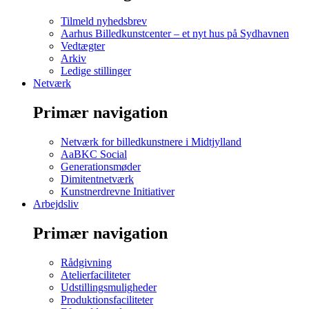
Tilmeld nyhedsbrev
Aarhus Billedkunstcenter – et nyt hus på Sydhavnen
Vedtægter
Arkiv
Ledige stillinger
Netværk
Primær navigation
Netværk for billedkunstnere i Midtjylland
AaBKC Social
Generationsmøder
Dimitentnetværk
Kunstnerdrevne Initiativer
Arbejdsliv
Primær navigation
Rådgivning
Atelierfaciliteter
Udstillingsmuligheder
Produktionsfaciliteter