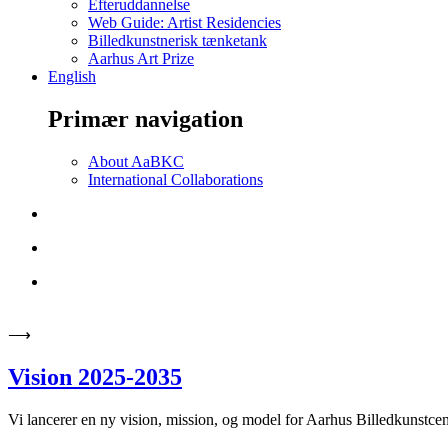
Efteruddannelse
Web Guide: Artist Residencies
Billedkunstnerisk tænketank
Aarhus Art Prize
English
Primær navigation
About AaBKC
International Collaborations
⟶
Vision 2025-2035
Vi lancerer en ny vision, mission, og model for Aarhus Billedkunstce