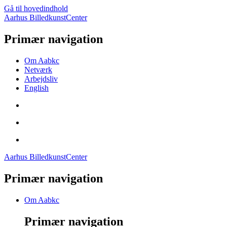
Gå til hovedindhold
Aarhus BilledkunstCenter
Primær navigation
Om Aabkc
Netværk
Arbejdsliv
English
Aarhus BilledkunstCenter
Primær navigation
Om Aabkc
Primær navigation