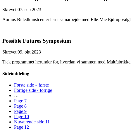
Skrevet 07. sep 2023
Aarhus Billedkunstcenter har i samarbejde med Elle-Mie Ejdrup valgt to
Possible Futures Symposium
Skrevet 09. okt 2023
Tjek programmet herunder for, hvordan vi sammen med Maltfabrikken, 
Sideinddeling
Første side
« første
Forrige side
‹ forrige
…
Page
7
Page
8
Page
9
Page
10
Nuværende side
11
Page
12