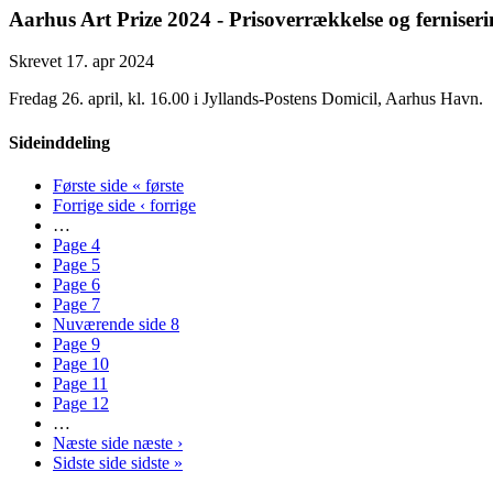
Aarhus Art Prize 2024 - Prisoverrækkelse og ferniser
Skrevet 17. apr 2024
Fredag 26. april, kl. 16.00 i Jyllands-Postens Domicil, Aarhus Havn.
Sideinddeling
Første side
« første
Forrige side
‹ forrige
…
Page
4
Page
5
Page
6
Page
7
Nuværende side
8
Page
9
Page
10
Page
11
Page
12
…
Næste side
næste ›
Sidste side
sidste »