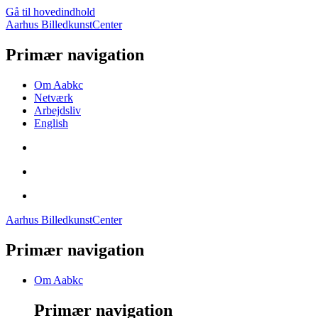
Gå til hovedindhold
Aarhus BilledkunstCenter
Primær navigation
Om Aabkc
Netværk
Arbejdsliv
English
Aarhus BilledkunstCenter
Primær navigation
Om Aabkc
Primær navigation