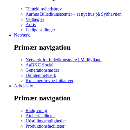
Tilmeld nyhedsbrev
Aarhus Billedkunstcenter – et nyt hus på Sydhavnen
Vedtægter
Arkiv
Ledige stillinger
Netværk
Primær navigation
Netværk for billedkunstnere i Midtjylland
AaBKC Social
Generationsmøder
Dimitentnetværk
Kunstnerdrevne Initiativer
Arbejdsliv
Primær navigation
Rådgivning
Atelierfaciliteter
Udstillingsmuligheder
Produktionsfaciliteter