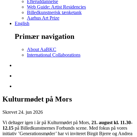
Efteruddannelse
Web Guide: Artist Residencies
Billedkunstnerisk tænketank
Aarhus Art Prize
English
Primær navigation
About AaBKC
International Collaborations
Kulturmødet på Mors
Skrevet
24. jun 2026
Vi deltager igen i år på
Kulturmødet på Mors,
21. august
kl. 11.30-
12.15
på Billedkunstnernes Forbunds scene
.
M
ed fokus på vores
initiativ
’Generationsmøder’
har vi inviteret
Birgit Bjerre og Andrea