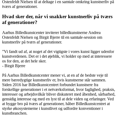
Ostenfeldt Nielsen
til at deltage
i en samtale omkring kunstnerliv på
tværs af generationer.
Hvad sker der, når vi snakker kunstnerliv på tværs
af generationer?
Aarhus Billedkunstcenter inviterer billedkunstnerne Andrea
Ostenfeldt Nielsen og Birgit Bjerre til en samtale-session om
kunstnerliv på tværs af generationer.
”Vi fandt ud af, at noget af det vigtigste i vores kunst ligger udenfor
kunstverdenen. Det er i det øjeblik, vi holder op med at interessere
os for den, at det hele sker.
- Birgit Bjerre
På Aarhus Billedkunstcenter mener vi, at en af de bedste veje til
mere bæredygtige kunstnerliv er, hvis kunstnerne står sammen.
Siden 2016 har Billedkunstcentret forbundet kunstnere fra
forskellige generationer i et netværksformat, hvor faglighed, praksis,
interesser og arbejdsvilkår bliver diskuteret med åbenhed, sårbarhed,
gensidig interesse og med en lyst til at dele viden og erfaringer. Ved
at bygge bro på tværs af generationer, håber Billedkunstcentret at
styrke økosystemerne i kunstlivet og udfordre konventioner i
kunstbranchen.