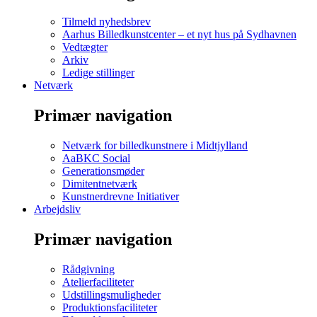
Tilmeld nyhedsbrev
Aarhus Billedkunstcenter – et nyt hus på Sydhavnen
Vedtægter
Arkiv
Ledige stillinger
Netværk
Primær navigation
Netværk for billedkunstnere i Midtjylland
AaBKC Social
Generationsmøder
Dimitentnetværk
Kunstnerdrevne Initiativer
Arbejdsliv
Primær navigation
Rådgivning
Atelierfaciliteter
Udstillingsmuligheder
Produktionsfaciliteter