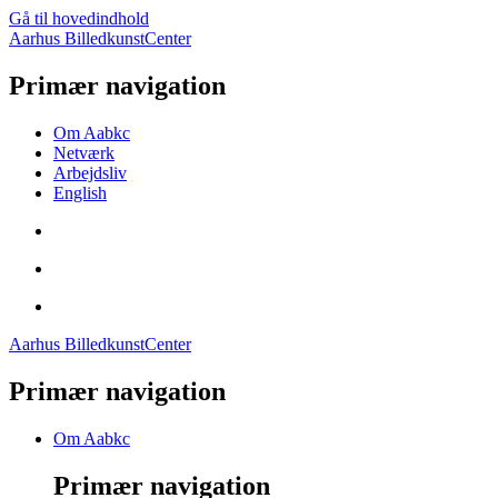
Gå til hovedindhold
Aarhus BilledkunstCenter
Primær navigation
Om Aabkc
Netværk
Arbejdsliv
English
Aarhus BilledkunstCenter
Primær navigation
Om Aabkc
Primær navigation