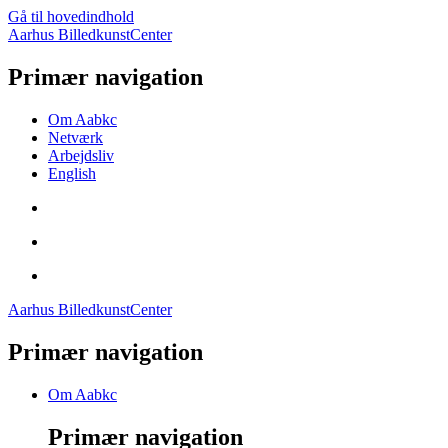
Gå til hovedindhold
Aarhus BilledkunstCenter
Primær navigation
Om Aabkc
Netværk
Arbejdsliv
English
Aarhus BilledkunstCenter
Primær navigation
Om Aabkc
Primær navigation