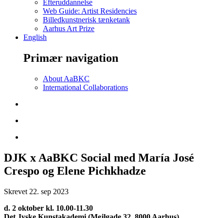
Efteruddannelse
Web Guide: Artist Residencies
Billedkunstnerisk tænketank
Aarhus Art Prize
English
Primær navigation
About AaBKC
International Collaborations
DJK x AaBKC Social med María José
Crespo og Elene Pichkhadze
Skrevet
22. sep 2023
d. 2 oktober kl. 10.00-11.30
Det Jyske Kunstakademi (Mejlgade 32, 8000 Aarhus)