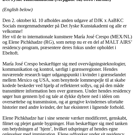
(English below)
Den 2. oktober kl. 10 afholdes anden udgave af DJK x AaBKC
Socials morgenmadsmøder på Det Jyske Kunstakademi og alle er
velkomne!
Her vil de to internationale kunstnere María José Crespo (MEX/NL)
og Elene Pichkhadze (RG), som netop nu er en del af MALT AIRS’
residency-program, præsentere deres fokus under opholdet i
Ebeltoft.
María José Crespo beskæftiger sig med overvågningsteknologier,
kommunikation og kontrol, særligt i grænseregioner. Hendes
nuværende research tager udgangspunkt i kvinder i grænselandet
mellem Mexico og USA, som benyttede lommespejle til at skabe
kodede beskeder ved hjælp af reflekteret sollys, og på den måde
transmittere information hen over grænsen. Under hendes residency
søger hun gennem lyd og tale at dykke dybere ned i idéen om
oversættelse og transmission, og at gengive kvindernes ufortalte
historier med andre kvinder, der har eksisteret i lignende forhold.
Elene Pichkhadze har i sine seneste værker modificeret, genskabt,
filmet og plejet gamle bygninger. Hun beskæftiger sig med tanken
om betydningen af ’hjem’, hvilket udspringer af hendes egne
oplevelser med immigration. Elene udforsker under sit residency