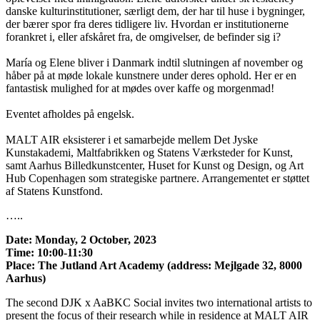
danske kulturinstitutioner, særligt dem, der har til huse i bygninger,
der bærer spor fra deres tidligere liv. Hvordan er institutionerne
forankret i, eller afskåret fra, de omgivelser, de befinder sig i?
María og Elene bliver i Danmark indtil slutningen af november og
håber på at møde lokale kunstnere under deres ophold. Her er en
fantastisk mulighed for at mødes over kaffe og morgenmad!
Eventet afholdes på engelsk.
MALT AIR eksisterer i et samarbejde mellem Det Jyske
Kunstakademi, Maltfabrikken og Statens Værksteder for Kunst,
samt Aarhus Billedkunstcenter, Huset for Kunst og Design, og Art
Hub Copenhagen som strategiske partnere. Arrangementet er støttet
af Statens Kunstfond.
…..
Date: Monday, 2 October, 2023
Time: 10:00-11:30
Place: The Jutland Art Academy (address:
Mejlgade 32, 8000
Aarhus)
The second DJK x AaBKC Social invites two international artists to
present the focus of their research while in residence at MALT AIR