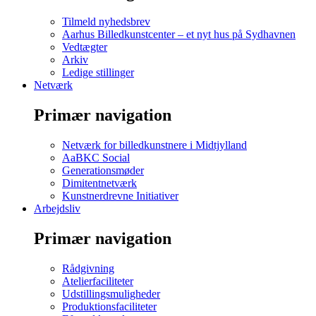
Tilmeld nyhedsbrev
Aarhus Billedkunstcenter – et nyt hus på Sydhavnen
Vedtægter
Arkiv
Ledige stillinger
Netværk
Primær navigation
Netværk for billedkunstnere i Midtjylland
AaBKC Social
Generationsmøder
Dimitentnetværk
Kunstnerdrevne Initiativer
Arbejdsliv
Primær navigation
Rådgivning
Atelierfaciliteter
Udstillingsmuligheder
Produktionsfaciliteter