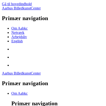
Gå til hovedindhold
Aarhus BilledkunstCenter
Primær navigation
Om Aabkc
Netværk
Arbejdsliv
English
Aarhus BilledkunstCenter
Primær navigation
Om Aabkc
Primær navigation