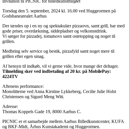
Invitation til PICNIC for billedkunstmiljøet
Torsdag den 5. september, 2024 kl. 16.00 ved Huggeormen på
Godsbanearealet Aarhus
Der tændes op i en ny og spektakulær pizzaovn, samt grill, bar med
gode priser, overdækning, siddepladser og velkomstdrink.
Vi sørger for pizzadej, tomatsovs samt ostetopping og noget til
grillen.
Medbring selv service og bestik, pizzafyld samt noget mere til
grillen efter egen smag.
Af hensyn til indkøb, vil vi gerne vide, hvor mange der deltager.
Tilmelding sker ved indbetaling af 20 kr. på MobilePay:
4224TV
Aftenens performance:
Monolitterne ved Anna Kirstine Lykkeberg, Cecilie Julie Holst
Christensen og Sigurd Meng Witt.
Adresse:
Thomas Koppels Gade 19, 8000 Aarhus C.
PICNIC er et samarbejde mellem Aarhus Billedkunstcenter, KUFA
og BKF-Midt, Århus Kunstakademi og Huggeormen.