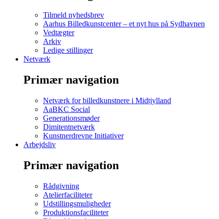
Tilmeld nyhedsbrev
Aarhus Billedkunstcenter – et nyt hus på Sydhavnen
Vedtægter
Arkiv
Ledige stillinger
Netværk
Primær navigation
Netværk for billedkunstnere i Midtjylland
AaBKC Social
Generationsmøder
Dimitentnetværk
Kunstnerdrevne Initiativer
Arbejdsliv
Primær navigation
Rådgivning
Atelierfaciliteter
Udstillingsmuligheder
Produktionsfaciliteter