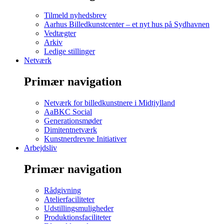
Tilmeld nyhedsbrev
Aarhus Billedkunstcenter – et nyt hus på Sydhavnen
Vedtægter
Arkiv
Ledige stillinger
Netværk
Primær navigation
Netværk for billedkunstnere i Midtjylland
AaBKC Social
Generationsmøder
Dimitentnetværk
Kunstnerdrevne Initiativer
Arbejdsliv
Primær navigation
Rådgivning
Atelierfaciliteter
Udstillingsmuligheder
Produktionsfaciliteter