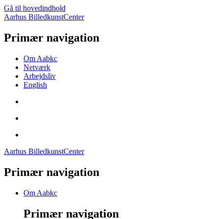
Gå til hovedindhold
Aarhus BilledkunstCenter
Primær navigation
Om Aabkc
Netværk
Arbejdsliv
English
Aarhus BilledkunstCenter
Primær navigation
Om Aabkc
Primær navigation