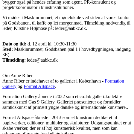
bygger også på hendes erfaring som agent, PR-konsulent og
projektkoordinator i kunstinstitutioner.
Vi mødes i Maskinrummet, et mødelokale ved siden af vores kontor
på Godsbanen, til kaffe og let morgenmad. Tilmelding nødvendig til
leder, Kirstine Højmose på: leder@aabkc.dk.
Dato og tid:
d. 12 april kl. 10:30-11:30
Sted:
Maskinrummet, Godsbanen (sal 1 i hovedbygningen, indgang
3E)
Tilmelding:
leder@aabkc.dk
Om Anne Riber
Anne Riber er indehaver af to gallerier i København -
Formation
Gallery
og
Format Artspace
.
Formation Gallery åbnede i 2022 som et co-lab galleri-kollektiv
sammen med Gas 9 Gallery. Galleriet præsenterer og formidler
samtidskunst af primært yngre danske og internationale kunstnere..
Format Artspace åbnede i 2013 som et kunstrum dedikeret til
papirværker, editioner, multipler og skulpturer. Udgangspunktet er at
skabe værker, der er af høj kunstnerisk kvalitet, men som kan
erhverves af mange forskellige købere.