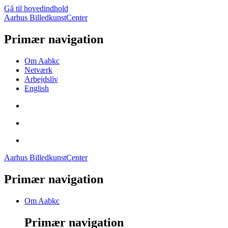
Gå til hovedindhold
Aarhus BilledkunstCenter
Primær navigation
Om Aabkc
Netværk
Arbejdsliv
English
Aarhus BilledkunstCenter
Primær navigation
Om Aabkc
Primær navigation