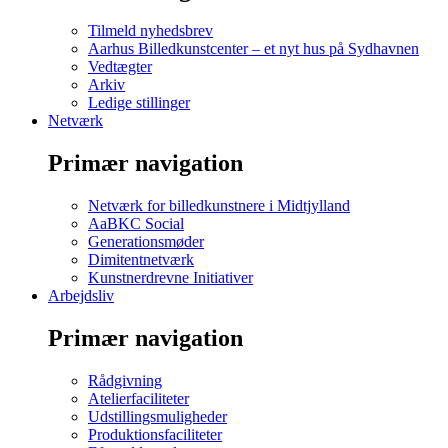
Tilmeld nyhedsbrev
Aarhus Billedkunstcenter – et nyt hus på Sydhavnen
Vedtægter
Arkiv
Ledige stillinger
Netværk
Primær navigation
Netværk for billedkunstnere i Midtjylland
AaBKC Social
Generationsmøder
Dimitentnetværk
Kunstnerdrevne Initiativer
Arbejdsliv
Primær navigation
Rådgivning
Atelierfaciliteter
Udstillingsmuligheder
Produktionsfaciliteter