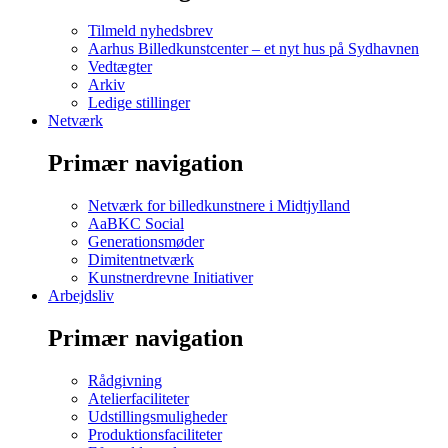
Tilmeld nyhedsbrev
Aarhus Billedkunstcenter – et nyt hus på Sydhavnen
Vedtægter
Arkiv
Ledige stillinger
Netværk
Primær navigation
Netværk for billedkunstnere i Midtjylland
AaBKC Social
Generationsmøder
Dimitentnetværk
Kunstnerdrevne Initiativer
Arbejdsliv
Primær navigation
Rådgivning
Atelierfaciliteter
Udstillingsmuligheder
Produktionsfaciliteter