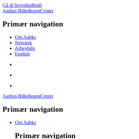
Gå til hovedindhold
Aarhus BilledkunstCenter
Primær navigation
Om Aabkc
Netværk
Arbejdsliv
English
Aarhus BilledkunstCenter
Primær navigation
Om Aabkc
Primær navigation